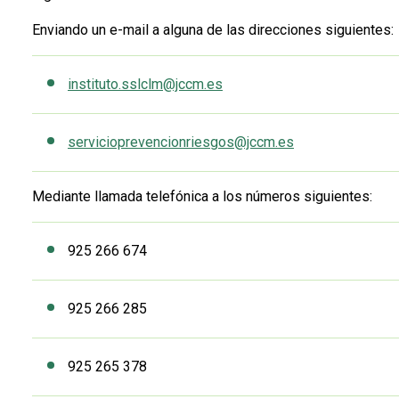
Enviando un e-mail a alguna de las direcciones siguientes:
instituto.sslclm@jccm.es
servicioprevencionriesgos@jccm.es
Mediante llamada telefónica a los números siguientes:
925 266 674
925 266 285
925 265 378