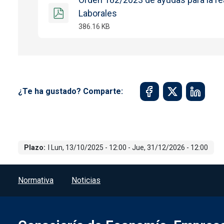
Laborales
386.16 KB
¿Te ha gustado? Comparte:
Plazo
l
Lun, 13/10/2025 - 12:00
-
Jue, 31/12/2026 - 12:00
Menú del pie
Normativa
Noticias