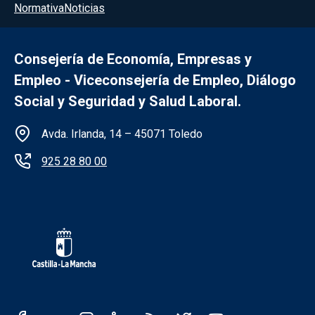
Menú del pie
Normativa
Noticias
Consejería de Economía, Empresas y
Empleo - Viceconsejería de Empleo, Diálogo
Social y Seguridad y Salud Laboral.
Información de la institución
Avda. Irlanda, 14 – 45071 Toledo
925 28 80 00
Redes sociales institución