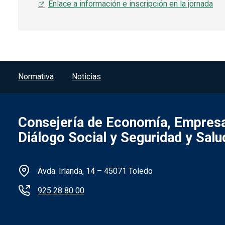
Enlace a información e inscripción en la jornada
Menú del pie
Normativa
Noticias
Consejería de Economía, Empresa
Diálogo Social y Seguridad y Salu
Información de la institución
Avda. Irlanda, 14 – 45071 Toledo
925 28 80 00
Redes sociales institución